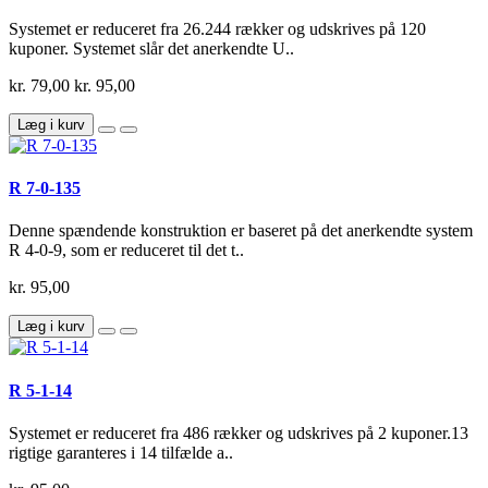
Systemet er reduceret fra 26.244 rækker og udskrives på 120
kuponer. Systemet slår det anerkendte U..
kr. 79,00
kr. 95,00
Læg i kurv
R 7-0-135
Denne spændende konstruktion er baseret på det anerkendte system
R 4-0-9, som er reduceret til det t..
kr. 95,00
Læg i kurv
R 5-1-14
Systemet er reduceret fra 486 rækker og udskrives på 2 kuponer.13
rigtige garanteres i 14 tilfælde a..