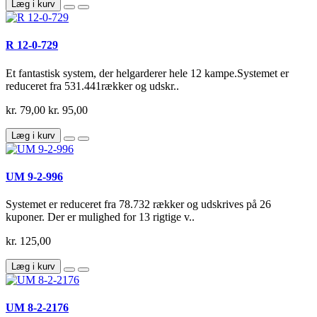
Læg i kurv
R 12-0-729
Et fantastisk system, der helgarderer hele 12 kampe.Systemet er
reduceret fra 531.441rækker og udskr..
kr. 79,00
kr. 95,00
Læg i kurv
UM 9-2-996
Systemet er reduceret fra 78.732 rækker og udskrives på 26
kuponer. Der er mulighed for 13 rigtige v..
kr. 125,00
Læg i kurv
UM 8-2-2176