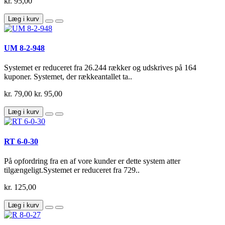
kr. 95,00
Læg i kurv
UM 8-2-948
Systemet er reduceret fra 26.244 rækker og udskrives på 164
kuponer. Systemet, der rækkeantallet ta..
kr. 79,00
kr. 95,00
Læg i kurv
RT 6-0-30
På opfordring fra en af vore kunder er dette system atter
tilgængeligt.Systemet er reduceret fra 729..
kr. 125,00
Læg i kurv