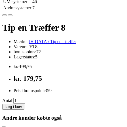
UM systemer
46
Andre systemer
7
Tip en Træffer 8
Mærke:
JH DATA / Tip en Træffer
Varenr:TET8
bonuspoints:72
Lagerstatus:5
kr. 199,75
kr. 179,75
Pris i bonuspoint:359
Antal
Læg i kurv
Andre kunder købte også