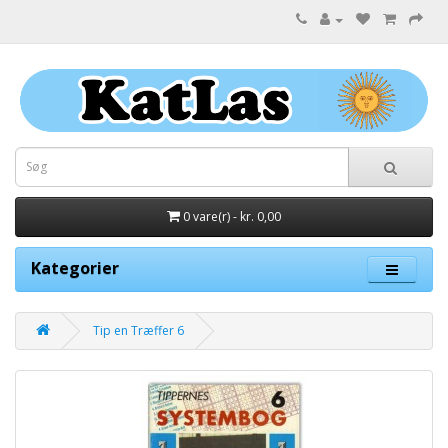
0 vare(r) - kr. 0,00
Kategorier
Tip en Træffer 6