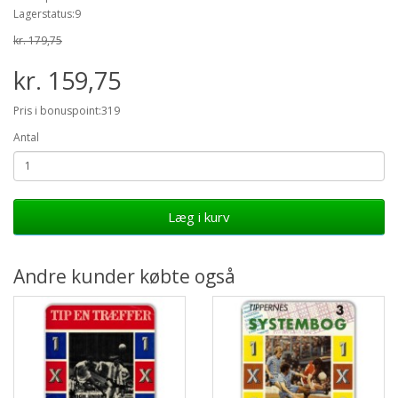
Lagerstatus:9
kr. 179,75
kr. 159,75
Pris i bonuspoint:319
Antal
Læg i kurv
Andre kunder købte også