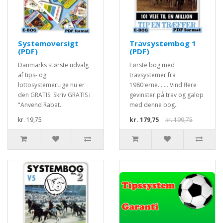
Systemoversigt
Travsystembog 1
(PDF)
(PDF)
Danmarks største udvalg
Første bog med
af tips- og
travsystemer fra
lottosystemerLige nu er
1980'erne....... Vind flere
den GRATIS: Skriv GRATIS i
gevinster på trav og galop
"Anvend Rabat..
med denne bog..
kr. 19,75
kr. 179,75
kr. 199,75