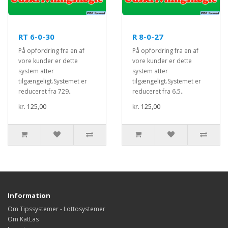
RT 6-0-30
R 8-0-27
På opfordring fra en af
På opfordring fra en af
vore kunder er dette
vore kunder er dette
system atter
system atter
tilgængeligt.Systemet er
tilgængeligt.Systemet er
reduceret fra 729..
reduceret fra 6.5..
kr. 125,00
kr. 125,00
Information
Om Tipssystemer - Lottosystemer
Om KatLas