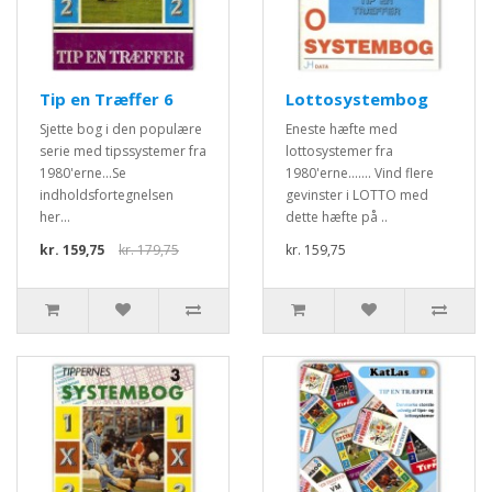
Tip en Træffer 6
Lottosystembog
Sjette bog i den populære
Eneste hæfte med
serie med tipssystemer fra
lottosystemer fra
1980'erne...Se
1980'erne....... Vind flere
indholdsfortegnelsen
gevinster i LOTTO med
her...
dette hæfte på ..
kr. 159,75
kr. 179,75
kr. 159,75