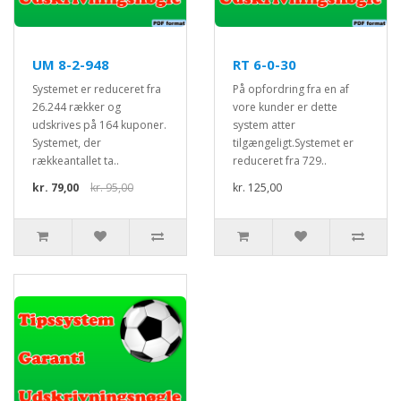
UM 8-2-948
RT 6-0-30
Systemet er reduceret fra
På opfordring fra en af
26.244 rækker og
vore kunder er dette
udskrives på 164 kuponer.
system atter
Systemet, der
tilgængeligt.Systemet er
rækkeantallet ta..
reduceret fra 729..
kr. 79,00
kr. 95,00
kr. 125,00