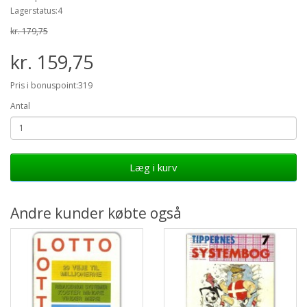
Lagerstatus:4
kr. 179,75
kr. 159,75
Pris i bonuspoint:319
Antal
Læg i kurv
Andre kunder købte også