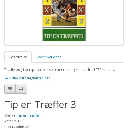
Beskrivelse
Specifikationer
Tredie bog i den populære serie med tipssystemer fra 1970'erne.......
Se indholdsfortegnelsen her.
Tip en Træffer 3
Mærke:
Tip en Træffer
Varenr:TET3
bonuspoints:64