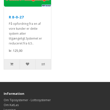
R 8-0-27
På opfordring fra en af
vore kunder er dette
system atter
tilgængeligt.Systemet er
reduceret fra 6.5..
kr. 125,00
Information
Om Tipssystemer - Lottosystemer
Om KatLas
Levering