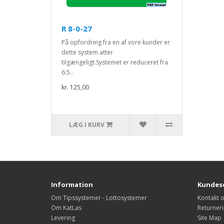
R 8-0-27
På opfordring fra en af vore kunder er
dette system atter
tilgængeligt.Systemet er reduceret fra
6.5..
kr. 125,00
LÆG I KURV
Information
Kundese
Om Tipssystemer - Lottosystemer
Kontakt 
Om KatLas
Returner
Levering
Site Map