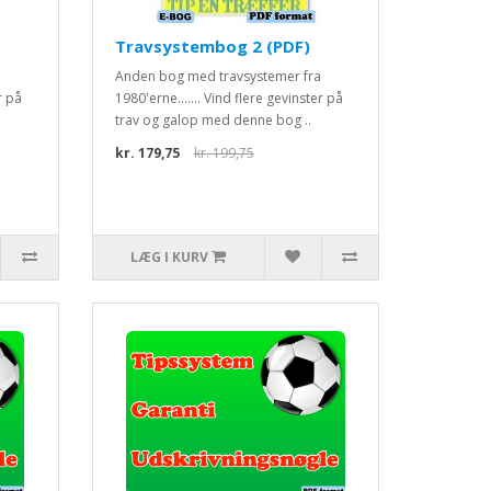
Travsystembog 2 (PDF)
Anden bog med travsystemer fra
r på
1980'erne....... Vind flere gevinster på
trav og galop med denne bog ..
kr. 179,75
kr. 199,75
LÆG I KURV