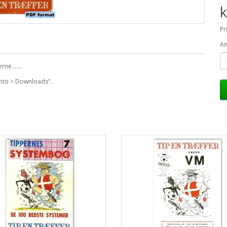
k
Pr
An
e.......
onto > Downloads".