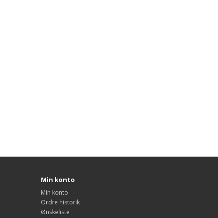
Min konto
Min konto
Ordre historik
Ønskeliste