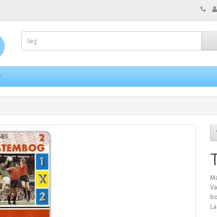
r
M
Va
bo
La