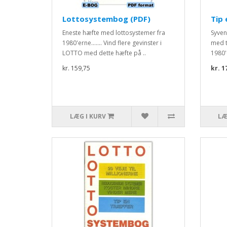
Lottosystembog (PDF)
Tip 
Eneste hæfte med lottosystemer fra
Syven
1980'erne....... Vind flere gevinster i
med t
LOTTO med dette hæfte på ..
1980'e
kr. 159,75
kr. 1
LÆG I KURV
LÆ