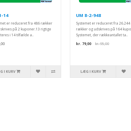
1-14
UM 8-2-948
met er reduceret fra 486 rækker
Systemet er reduceret fra 26.244
skrives på 2 kuponer.13 rigtige
rækker og udskrives på 164 kupo
eres i 14 tilfælde a..
Systemet, der rækkeantallet ta..
,00
kr. 79,00
kr. 95,00
G I KURV
LÆG I KURV