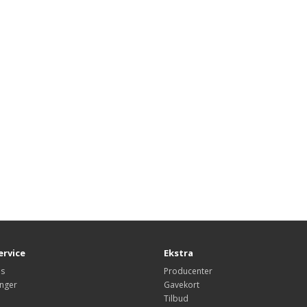
rvice
Ekstra
os
Producenter
inger
Gavekort
Tilbud