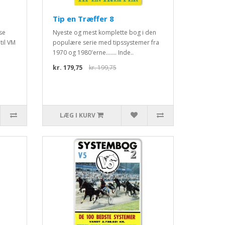
Tip en Træffer 8
se
Nyeste og mest komplette bog i den
til VM
populære serie med tipssystemer fra
1970 og 1980'erne....... Inde..
kr. 179,75
kr. 199,75
LÆG I KURV