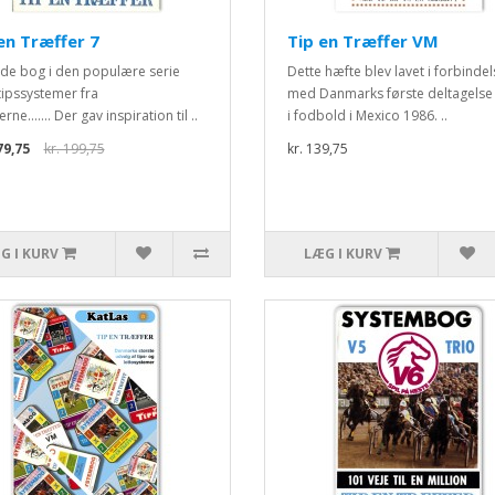
en Træffer 7
Tip en Træffer VM
de bog i den populære serie
Dette hæfte blev lavet i forbindel
ipssystemer fra
med Danmarks første deltagelse 
rne....... Der gav inspiration til ..
i fodbold i Mexico 1986. ..
79,75
kr. 199,75
kr. 139,75
G I KURV
LÆG I KURV