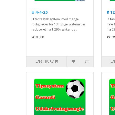
U 4-4-25
R 12
Et fantastisk system, med mange
Et fa
muligheder for 13 rigtige.Systemet er
hele 
reduceret fra 1.296 rækker og ..
fra 5
kr. 95,00
kr. 7
LÆG I KURV
LÆ