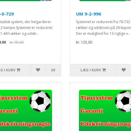
-0-729
UM 9-2-996
ntastisk system, der helgarderer
Systemet er reduceret fra 78.732
12 kampe.Systemet er reduceret
rækker og udskrives på 26 kupon
31.441rækker og udskr..
Der er mulighed for 13 rigtige v..
9,00
kr. 95,00
kr. 125,00
G I KURV
LÆG I KURV