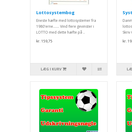
Lottosystembog
Sys
Eneste hæfte med lottosystemer fra
Danma
1980'erne....... Vind flere gevinster i
lotto
LOTTO med dette hæfte på ..
Skriv
kr. 159,75
kr. 19
LÆG I KURV
LÆ