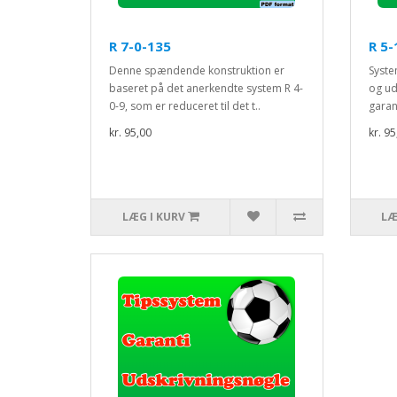
R 7-0-135
R 5-
Denne spændende konstruktion er
Syste
baseret på det anerkendte system R 4-
og ud
0-9, som er reduceret til det t..
garant
kr. 95,00
kr. 95
LÆG I KURV
LÆ