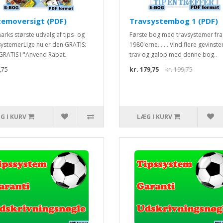
temoversigt (PDF)
Travsystembog 1 (PDF)
rks største udvalg af tips- og
Første bog med travsystemer fra
systemerLige nu er den GRATIS:
1980'erne....... Vind flere gevinste
 GRATIS i "Anvend Rabat..
trav og galop med denne bog..
,75
kr. 179,75
kr. 199,75
G I KURV
LÆG I KURV