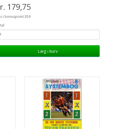
r. 179,75
is i bonuspoint:359
tal
Læg i kurv