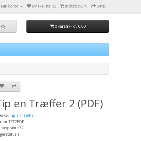
Min konto
Ønskeliste (0)
Indkøbskurv
Betal
0 vare(r) - kr. 0,00
Tip en Træffer 2 (PDF)
ærke:
Tip en Træffer
renr:TET2PDF
nuspoints:72
gerstatus:1