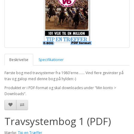
Beskrivelse
Specifikationer
Første bog med travsystemer fra 1980'erne....... Vind flere gevinster på
trav og galop med denne bog på hylden:-)
Produktet er i PDF-format og skal downloades under "Min konto >
Downloads".
Travsystembog 1 (PDF)
Mærke:
Tip en Træffer