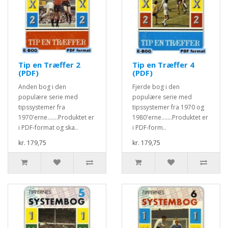
Tip en Træffer 2
Tip en Træffer 4
(PDF)
(PDF)
Anden bog i den
Fjerde bog i den
populære serie med
populære serie med
tipssystemer fra
tipssystemer fra 1970 og
1970'erne.......Produktet er
1980'erne.......Produktet er
i PDF-format og ska..
i PDF-form..
kr. 179,75
kr. 179,75