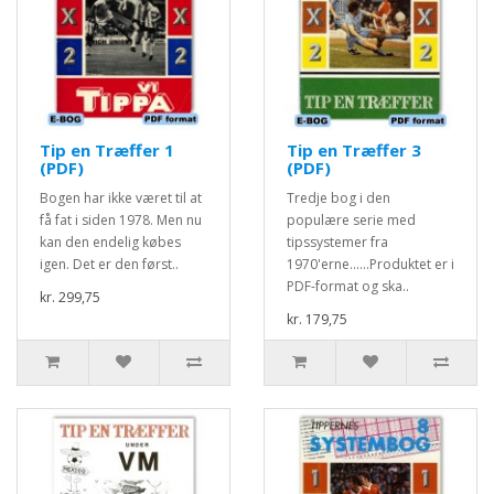
Tip en Træffer 1
Tip en Træffer 3
(PDF)
(PDF)
Bogen har ikke været til at
Tredje bog i den
få fat i siden 1978. Men nu
populære serie med
kan den endelig købes
tipssystemer fra
igen. Det er den først..
1970'erne......Produktet er i
PDF-format og ska..
kr. 299,75
kr. 179,75