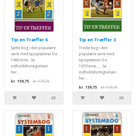
Tip en Træffer 6
Tip en Træffer 3
Sjette bog i den populære
Tredie bog i den
serie med tipssystemer fra
populære serie med
1980'erne...Se
tipssystemer fra
indholdsfortegnelsen
1970'erne.......Se
her...
indholdsfortegnelsen
her...
kr. 159,75
kr. 179,75
kr. 159,75
kr. 179,75