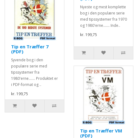
Nyeste og mest komplette
bog i den populære serie
med tipssystemer fra 1970
og 1980'erne....... Inde..
kr. 199,75
Tip en Træffer 7
(PDF)
Syvende bog i den
populære serie med
tipssystemer fra
1980'erne....... Produktet er
i PDF-format og ..
kr. 199,75
Tip en Træffer VM
(PDF)