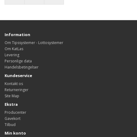
Information
Om Tipssystemer - Lottosystemer
Om KatLas
Levering
Personlige data
Handelsbetingelser
Kundeservice
Kontakt os
Returneringer
Site Map
Ekstra
Producenter
Gavekort
Tilbud
Min konto