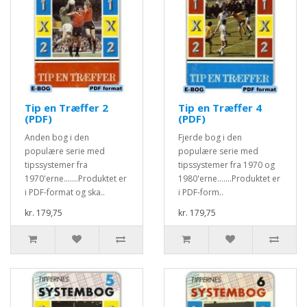
Tip en Træffer 2
Tip en Træffer 4
(PDF)
(PDF)
Anden bog i den
Fjerde bog i den
populære serie med
populære serie med
tipssystemer fra
tipssystemer fra 1970 og
1970'erne.......Produktet er
1980'erne.......Produktet er
i PDF-format og ska..
i PDF-form..
kr. 179,75
kr. 179,75