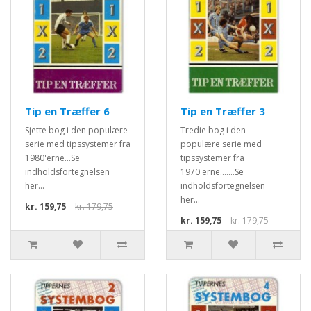
Tip en Træffer 6
Tip en Træffer 3
Sjette bog i den populære
Tredie bog i den
serie med tipssystemer fra
populære serie med
1980'erne...Se
tipssystemer fra
indholdsfortegnelsen
1970'erne.......Se
her...
indholdsfortegnelsen
her...
kr. 159,75
kr. 179,75
kr. 159,75
kr. 179,75