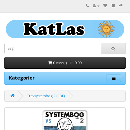
0 vare(r) - kr. 0,00
Kategorier
Travsystembog 2 (PDF)