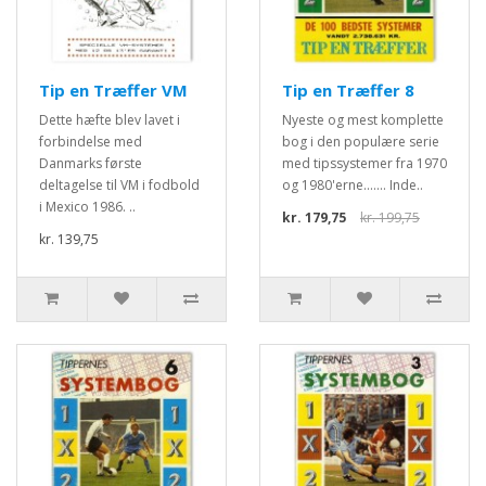
Tip en Træffer VM
Tip en Træffer 8
Dette hæfte blev lavet i
Nyeste og mest komplette
forbindelse med
bog i den populære serie
Danmarks første
med tipssystemer fra 1970
deltagelse til VM i fodbold
og 1980'erne....... Inde..
i Mexico 1986. ..
kr. 179,75
kr. 199,75
kr. 139,75