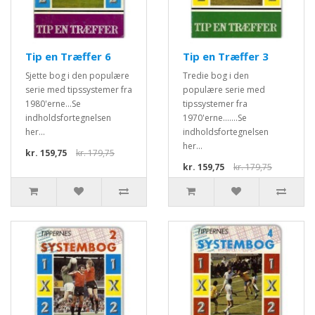
Tip en Træffer 6
Tip en Træffer 3
Sjette bog i den populære
Tredie bog i den
serie med tipssystemer fra
populære serie med
1980'erne...Se
tipssystemer fra
indholdsfortegnelsen
1970'erne.......Se
her...
indholdsfortegnelsen
her...
kr. 159,75
kr. 179,75
kr. 159,75
kr. 179,75