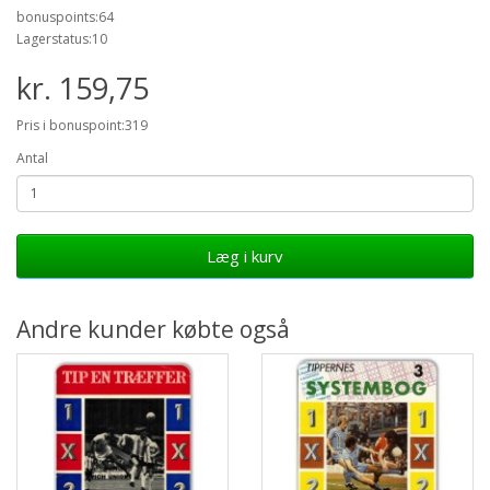
bonuspoints:64
Lagerstatus:10
kr. 159,75
Pris i bonuspoint:319
Antal
Læg i kurv
Andre kunder købte også