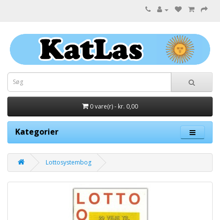
0 vare(r) - kr. 0,00
Kategorier
Lottosystembog